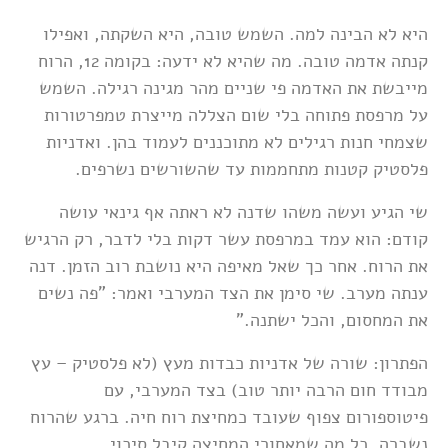
היא לא הבינה למה. השמש טובה, היא השקתה, ואפילו
קנתה אדמה טובה. מה שהיא לא ידעה: בקומה 12, הרוח
מייבשת את האדמה פי שניים מהר מגינה רגילה. השמש
על מרפסת פתוחה בלי שום הצללה מייצרת טמפרטורות
שצמחי חנות רגילים לא מתוכננים לעמוד בהן. ואדניות
פלסטיק קטנות מתחממות עד שהשורשים נשרפים.
שי הגיע ועשה משהו שדנה לא ראתה אף גינאי עושה
קודם: הוא עמד במרפסת עשר דקות בלי לדבר, רק הרגיש
את הרוח. אחר כך שאל מאיפה היא נושבת רוב הזמן. דנה
ענתה מערב. שי סימן את הצד המערבי ואמר: "פה נשים
את המחסום, והכל ישתנה."
הפתרון: שורה של אדניות כבדות מעץ (לא פלסטיק – עץ
מבודד חום הרבה יותר טוב) בצד המערבי, עם
פיטוספורום צפוף שעובד כמחיצת רוח חיה. ברגע שהרוח
נשברה, כל מה שמאחורי המחיצה קיבל סיכוי.