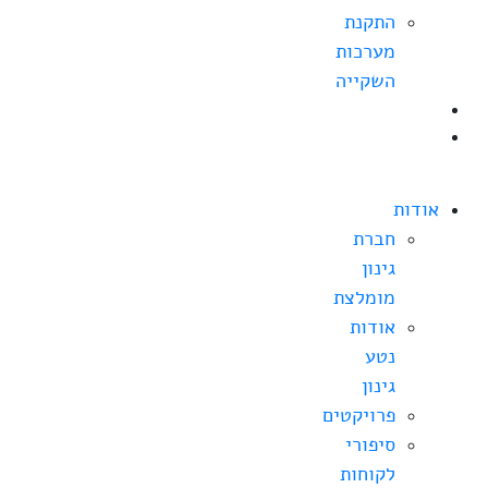
התקנת
מערכות
השקייה
בלוג
צרו
קשר
אודות
חברת
גינון
מומלצת
אודות
נטע
גינון
פרויקטים
סיפורי
לקוחות