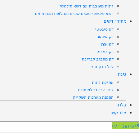
גינות מעוצבות עם דשא סינטטי
דשא סינטטי סוגים שונים והמלצות מהמומחים
מחירי דקים
דק סינטטי
דק איפאה
דק אורן
דק במבוק
דק מסביב לבריכה
לכל הדקים >
גינון
אחזקת גינות
גינון ציבורי למוסדות
התקנת מערכות השקייה
בלוג
צרו קשר
072-3971578