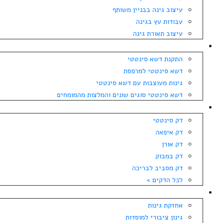
עיצוב גינה בבניין משותף
עבודות עץ בגינה
עיצוב תאורת גינה
התקנת דשא סינטטי
התקנת דשא סינטטי
דשא סינטטי למרפסת
גינות מעוצבות עם דשא סינטטי
דשא סינטטי סוגים שונים והמלצות מהמומחים
מחירי דקים
דק סינטטי
דק איפאה
דק אורן
דק במבוק
דק מסביב לבריכה
לכל הדקים >
גינון
אחזקת גינות
גינון ציבורי למוסדות