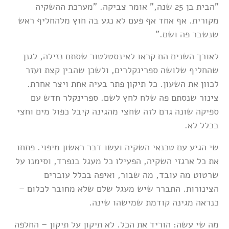
"הבית בן 25 שנה," אומר צביקה. "מערכת ההשקיה
מקורית. אף אחד אף פעם לא נגע בה חוץ מלהחליף ראש
שנשבר פה ושם."
לאורך השנים הם קראו לאינסטלטור שסתם נזילה, לגנן
שהחליף שלושה ספרינקלרים, ולשכן שהבין קצת ועזר
לכוון את השעון. כל תיקון פתר בעיה אחת ויצר אחרת.
צינור שנסתם פה שלח לחץ לשם. ספרינקלר חדש עם
ספיקה שונה גרם לזה שחצי מהגינה קיבל כפול מים וחצי
בכלל לא.
שי הגיע עם טכנאי השקיה ועשו דבר ראשון מיפוי. פתחו
את כל ארגזי השקיה, הפעילו כל מעגל בנפרד, וסימנו על
שרטוט מה עובד, מה שבור, ואיפה בכלל עוברים
הצינורות. התברר שיש מעגל שלם שלא מחובר לכלום –
כנראה מגינה קודמת שמישהו שינה.
מה שי עשה: הוריד את הכל. לא תיקון על תיקון – החלפה