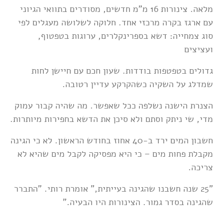
מלאה. צינורות 16 מ"מ חדשים, מסודרים בתוואי הגיוני
עם ארגז בקרה מרכזי אחד. חלוקה לשלושה מעגלים לפי
סוג צמחייה: דשא בספרינקלרים, ערוגות בטפטוף,
ועציצים
גדולים בטפטפות בודדות. שעון חכם עם חיישן לחות
שמדלג על השקיה כשהקרקע עדיין רטובה.
הצנרת הישנה נשלפה ככל שאפשר. מה שהיה קבור עמוק
מדי, שי ניתק וסתם ולא סיכן את הדשא בחפירות מיותרות.
חשבון המים ירד ב-40 אחוז בחודש הראשון. לא כי הגינה
מקבלת פחות מים – כי היא מפסיקה לקבל מים שהיא לא
צריכה.
"25 שנה חשבנו שהגינה בעייתית," אומרת רותי. "התברר
שהגינה בסדר גמור. הצינורות היו הבעיה."