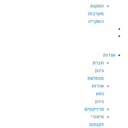
התקנת
מערכות
השקייה
בלוג
צרו
קשר
אודות
חברת
גינון
מומלצת
אודות
נטע
גינון
פרויקטים
סיפורי
לקוחות