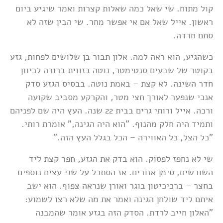
קול מתוח. שי שאל כמה שאלות קצרות ואמר שיגיע ביום
ראשון. אייל שאל אם אי אפשר מחר. שי הבין שזה לא
סתם חרדה.
כשהגיע, הוא ראה למה. אלון תבור בן שלושים לפחות, גזע
בקוטר של שבעים סנטימטר, נוטה בזווית ברורה לכיוון
חדר השינה. לא קצת – באמת נוטה. בבסיס הגזע סדק
אנכי שנפער לאורך חצי מטר, והקרקע מסביב שקועה
ורכה. אייל ורותי גרים בבית 22 שנה. העץ היה שם לפניהם
ותמיד היה חלק מהנוף. "הוא היה הגינה," אומרת רותי.
"כל הצל, כל האווירה – הכל בגלל העץ הזה."
שי לא נחפז לפסוק. הוא בדק את הגזע, חפר קצת ליד
השורשים, סימן אזורים. אז הסתכל על שני עצים נוספים
בחצר – ברכיכיטון בוגר ואורן שנראה צפוף. הוא ישב
איתם ליד שולחן הגינה ואמר את מה שלא רצו לשמוע:
"האלון חייב לרדת. הסדק הזה בגזע אומר שהמבנה