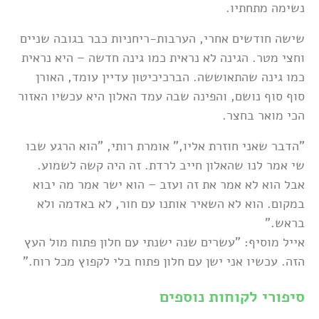
נשימה מתחתיו.
שישה חודשים אחרי, הערבות-ריחניות כבר בגובה שניים
וחצי מטר. הגינה לא נראית כמו גינה חדשה – היא נראית
כמו גינה שהתאוששה. הברכיכיטון עדיין עומד, האורן
סוף סוף נושם, והפינה שבה עמד האלון היא עכשיו האזור
הכי מואר בחצר.
"הדבר שאני חוזרת אליו," אומרת רותי, "הוא הרגע שבו
שי אמר לנו שהאלון חייב לרדת. זה היה קשה לשמוע.
אבל הוא לא אמר את זה ועזב – הוא ישר אמר מה יבוא
במקום. הוא לא השאיר אותנו עם חור, לא באדמה ולא
בראש."
אייל מוסיף: "עשרים שנה ישנתי עם חלון פתוח מול העץ
הזה. עכשיו אני ישן עם חלון פתוח בלי לקפוץ מכל רוח."
סיפורי לקוחות נוספים