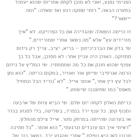
הפנימי נפגע, ואני לא מוכן לקחת אחריות שהוא יעמוד
בסערה הבאה." רותי שתקה רגע ואז שאלה: "ומה
יישאר?"
זו הייתה השאלה שהגדירה את כל הפרויקט. לא "איך
מורידים עץ" אלא "מה נשאר אחרי שמורידים."
שי בדק את הברכיכיטון – בריא, יציב, צריך רק גיזום
תחזוקה. האורן היה עניין אחר: לא מסוכן, אבל כל כך
צפוף שהוא חונק את כל מה שמתחתיו. שי המליץ על גיזום
הרמה אגרסיבי שייתן אור ואוויר, במקום כריתה. "הוא נתן
לכל עץ דין אחר," אומר אייל. "לא 'נוריד הכל ונתחיל
מאפס' כמו שחשבנו שישמע."
כריתת האלון לקחה יום שלם. שי הביא צוות של ארבעה
ומנוף קטן. כל ענף ירד בנפרד, בשליטה, בלי לפגוע בגדר
או בערוגה שהייתה במרחק מטר. אייל צילם מהחלון.
"ראיתי איך הם עובדים ונרגעתי," הוא אומר. "כל חתיכה
תכננו לאן היא נופלת." אחרי שהגזע ירד, נשאר בור של