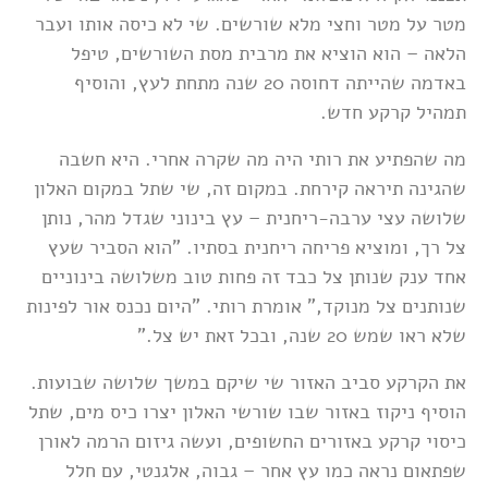
מטר על מטר וחצי מלא שורשים. שי לא כיסה אותו ועבר
הלאה – הוא הוציא את מרבית מסת השורשים, טיפל
באדמה שהייתה דחוסה 20 שנה מתחת לעץ, והוסיף
תמהיל קרקע חדש.
מה שהפתיע את רותי היה מה שקרה אחרי. היא חשבה
שהגינה תיראה קירחת. במקום זה, שי שתל במקום האלון
שלושה עצי ערבה-ריחנית – עץ בינוני שגדל מהר, נותן
צל רך, ומוציא פריחה ריחנית בסתיו. "הוא הסביר שעץ
אחד ענק שנותן צל כבד זה פחות טוב משלושה בינוניים
שנותנים צל מנוקד," אומרת רותי. "היום נכנס אור לפינות
שלא ראו שמש 20 שנה, ובכל זאת יש צל."
את הקרקע סביב האזור שי שיקם במשך שלושה שבועות.
הוסיף ניקוז באזור שבו שורשי האלון יצרו כיס מים, שתל
כיסוי קרקע באזורים החשופים, ועשה גיזום הרמה לאורן
שפתאום נראה כמו עץ אחר – גבוה, אלגנטי, עם חלל