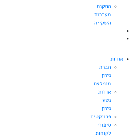
התקנת
מערכות
השקייה
בלוג
צרו
קשר
אודות
חברת
גינון
מומלצת
אודות
נטע
גינון
פרויקטים
סיפורי
לקוחות