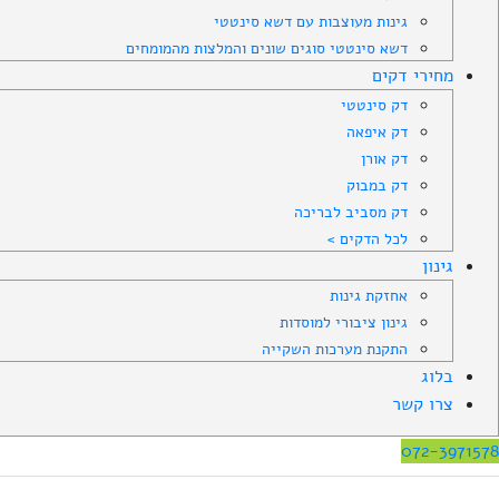
גינות מעוצבות עם דשא סינטטי
דשא סינטטי סוגים שונים והמלצות מהמומחים
מחירי דקים
דק סינטטי
דק איפאה
דק אורן
דק במבוק
דק מסביב לבריכה
לכל הדקים >
גינון
אחזקת גינות
גינון ציבורי למוסדות
התקנת מערכות השקייה
בלוג
צרו קשר
072-3971578