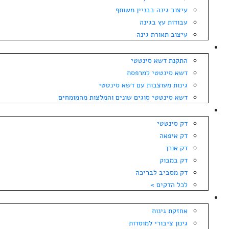
עיצוב גינה בבניין משותף
עבודות עץ בגינה
עיצוב תאורת גינה
התקנת דשא סינטטי
התקנת דשא סינטטי
דשא סינטטי למרפסת
גינות מעוצבות עם דשא סינטטי
דשא סינטטי סוגים שונים והמלצות מהמומחים
מחירי דקים
דק סינטטי
דק איפאה
דק אורן
דק במבוק
דק מסביב לבריכה
לכל הדקים >
גינון
אחזקת גינות
גינון ציבורי למוסדות