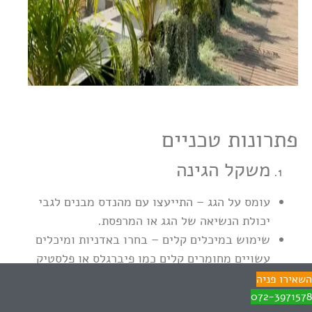
פתרונות טכניים
משקל הגינה
עומס על הגג – התייעצו עם מהנדס מבנים לגבי
יכולת הנשיאה של הגג או המרפסת.
שימוש במיכלים קלים – בחרו באדניות ומיכלים
עשויים מחומרים קלים כמו פיברגלס או פלסטיק
מחוזק.
השאירו פניה
קרקע קלה – השתמשו בתערובות שתילה קלות
072-3971578