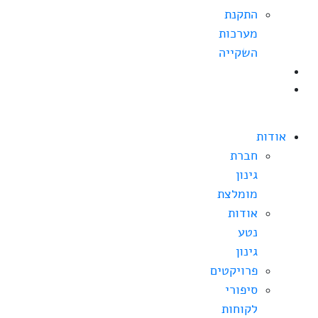
התקנת
מערכות
השקייה
בלוג
צרו
קשר
אודות
חברת
גינון
מומלצת
אודות
נטע
גינון
פרויקטים
סיפורי
לקוחות