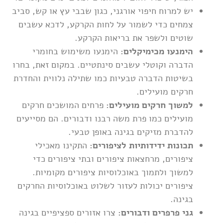
יש למרוח חיפוי אורגני, כגון שבבי עץ או קש, סביב
צמחים כדי לשמור על לחות הקרקע, לדכא עשבים
שוטים ולשפר את בריאות הקרקע.
הימנעו מכימיקלים:
הימנעו משימוש בחומרי
הדברה וקוטלי עשבים סינתטיים. במקום זאת, בחרו
בשיטות הדברה טבעיות כמו שתילה נלווית והחדרת
חרקים מועילים.
למשוך חרקים מועילים:
פרחים המושכים חרקים
מועילים כמו פרת משה רבנו ודבורים. הם מסייעים
להדברת מזיקים בגינה באופן טבעי.
תכונות ידידותיות לציפורים:
התקינו מאכילי
ציפורים, מרחצאות ציפורים ובתי ציפורים כדי
למשוך ולתמוך באוכלוסיות ציפורים מקומיות.
ציפורים יכולות לעזור לשלוט באוכלוסיות החרקים
בגינה.
גני פרפרים ודבורים:
צרו אזורים ספציפיים בגינה