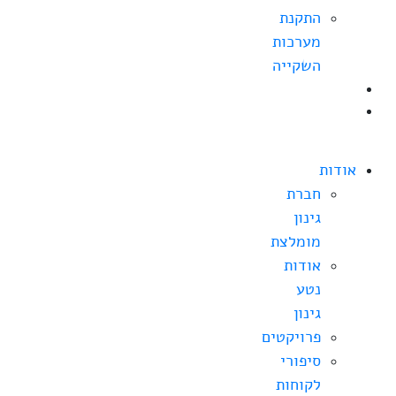
התקנת
מערכות
השקייה
בלוג
צרו
קשר
אודות
חברת
גינון
מומלצת
אודות
נטע
גינון
פרויקטים
סיפורי
לקוחות