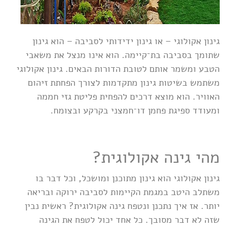
גינון אקולוגי – או גינון ידידותי לסביבה – הוא גינון
שתומך בסביבה בת־קיימה. הוא אינו מנצל את משאבי
הטבע ומשמר אותם לטובת הדורות הבאים. גינון אקולוגי
משתמש בשיטות גינון מתקדמות לצורך הפחתת זיהום
האוויר. הוא מוצא דרכים להפחית פליטת גזי חממה
ומעודד ספיגת פחמן דו־חמצני בקרקע ובצומח.
מהי גינה אקולוגית?
גינון אקולוגי הוא גינון מתוכנן ומושכל, וכל דבר בו
משתלב היטב במגמת הקיימות לסביבה ירוקה ובריאה
יותר. אז איך נתכנן ונטפח גינה אקולוגית? ראשית נבין
שזה לא דבר מסובך. כל אחד יכול לטפח את הגינה