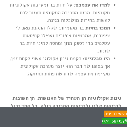
למדו את עצמכם:
על חיות בר ומערכות אקולוגיות
מקומיות. הבנת הסביבה המקומית תעזור לכם
לעשות בחירות מושכלות בגינה.
תמכו בחיות
בר מקומיות: שקלו התקנת מאכילי
ציפורים, אמבטיות ציפורים ואפילו קופסאות
עטלפים כדי לספק מזון ומחסה למיני חיות בר
שונות.
היו סבלניים:
הקמת גינון אקולוגי עשוי לקחת זמן,
אך בסופו של דבר הוא יוצר מערכת אקולוגית
מקיימת את עצמה שדורשת פחות תחזוקה.
גינות אקולוגיות הן העתיד של האנושות. הן חשובות
לבריאות שלנו ולבריאות הסביבה כולה. כל אחד יכול
לטפח גינה אקולוגית לתפארת. רוצים להתחיל? דברו
השאירו פניה
072-3971578
עם צוות המומחים של נטע גינון, ויחד נצמיח עולם טוב