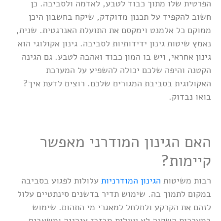
הפרטית שלו מתוך כבוד לטבע, לאדמה ולסביבה. כן
חשוב להקפיד על תכנון מדוקדק, שיקח בחשבון היכן
ממוקם כל אלמנט וימקסם את התועלת האנרגטית. שנית,
נאמץ שיטות גינון ידידותיות לסביבה. גינון אקולוגי הוא
גינון אחראי, ויש בו המון כבוד ואהבה לטבע. גם הגינה
הקטנה והיפה שלכם יכולה להשפיע על המערכת
האקולוגית בסביבת המגורים שלכם. רוצים לדעת איך?
בואו נבדוק.
האם הגינון המודרני מאפשר
קיימות?
רבות משיטות
הגינון המודרניות
עלולות לפגוע בסביבה
במקום לתמוך בה. שימוש תדיר בדשנים סינתטיים עלול
לזהם את הקרקע ולחלחל למאגרי מי התהום. שימוש
במערכות השקיה לא יעילות מבזבז אנרגיה ומשאבים