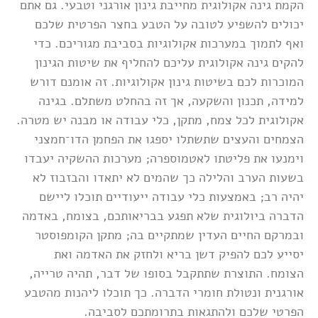
הקמת גינה אקולוגית מחייבת גינון אורגני וטבעי. גם אתם
יכולים להשפיע לטובה על הטבע בחצר הפרטית שלכם
ואף לתמוך במערכות אקולוגיות בסביבת מגוריכם. כדי
להקים גינה אקולוגית עליכם להחליף את שיטות הגינון
המוכרות לכם בשיטות גינון אקולוגיות. זה אומנם דורש
למידה, תכנון והשקעה, אך זה בהחלט משתלם. בגינה
אקולוגית לכל צמח, מתקן, כלי עבודה או מבנה יש מטרה.
הצמחים והעצים שתשתלו יספגו את הפחמן הדו־חמצני
וימנעו את פליטתו לאטמוספרה; מערכות ההשקיה יעבדו
בשעות הערב והלילה כך שהמים לא יתאדו והבזבוז לא
יהיה רב; באמצעות כלי עבודה ייעודיים תוכלו ליישם
הדברה ביולוגית שלא תפגע בבריאותכם, בצומח, באדמה
ובמרקם החיים העדין שמתקיים בה; מתקן הקומפוסטר
יסייע לכם להפיק דשן בריא ולחזק את האדמה ואת
הצומח. התוצרת שתתקבל בסופו של דבר, תהיה טרייה,
אורגנית ונטולת חומרי הדברה. כך תוכלו ליהנות מהטבע
הפרטי שלכם ולהתגאות בתרומתכם לסביבה.