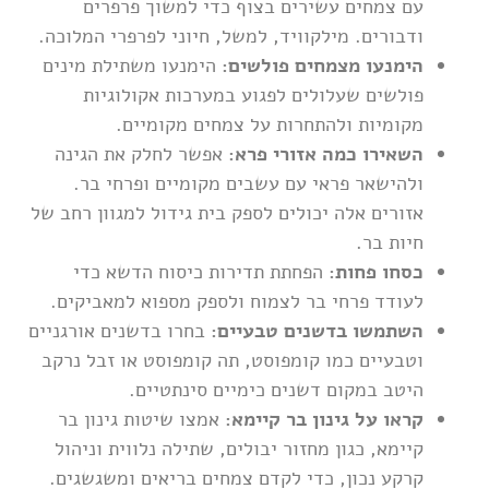
עם צמחים עשירים בצוף כדי למשוך פרפרים
ודבורים. מילקוויד, למשל, חיוני לפרפרי המלוכה.
הימנעו מצמחים פולשים:
הימנעו משתילת מינים
פולשים שעלולים לפגוע במערכות אקולוגיות
מקומיות ולהתחרות על צמחים מקומיים.
השאירו כמה אזורי פרא:
אפשר לחלק את הגינה
ולהישאר פראי עם עשבים מקומיים ופרחי בר.
אזורים אלה יכולים לספק בית גידול למגוון רחב של
חיות בר.
כסחו פחות:
הפחתת תדירות כיסוח הדשא כדי
לעודד פרחי בר לצמוח ולספק מספוא למאביקים.
השתמשו בדשנים טבעיים:
בחרו בדשנים אורגניים
וטבעיים כמו קומפוסט, תה קומפוסט או זבל נרקב
היטב במקום דשנים כימיים סינתטיים.
קראו על גינון בר קיימא:
אמצו שיטות גינון בר
קיימא, כגון מחזור יבולים, שתילה נלווית וניהול
קרקע נכון, כדי לקדם צמחים בריאים ומשגשגים.