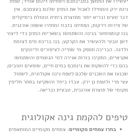
יעשירו את החמצן בסביבתכם ויפחיתו זיהום אוויר; טפחו
גינת ירק והתחילו לאכול את המזון שלכם בעצמכם. אין
דבר טעים ובריא יותר מתוצרת ביתית ונטולת כימיקלים
של פירות וירקות; הפחיתו בזבוז ומחזרו אשפה אורגנית.
בנו קומפוסטר בגינה והשתמשו בשאריות המזון כדי ליצור
דשן טבעי ולהעשיר את הקרקע; בנו בריכת מים לצומח
ולדגה. הבריכה תספק מי שתייה לציפורים וליונקים
אקראיים; התקינו בורות אגירה למי הגשמים והשתמשו
בהם כדי להשקות את גינתכם במים חיים, שופעים וטובים;
שכנעו את השכנים שלכם לטפח גינה אקולוגית, לשתול
עצי פרי ולטפח גן ירק. עבדו ביחד והשקיעו בסחר חליפין
מקומי של תוצרת אורגנית, טבעית ובריאה.
טיפים להקמת גינה אקולוגית
בחרו צמחים מקומיים:
צמחים מקומיים המותאמים