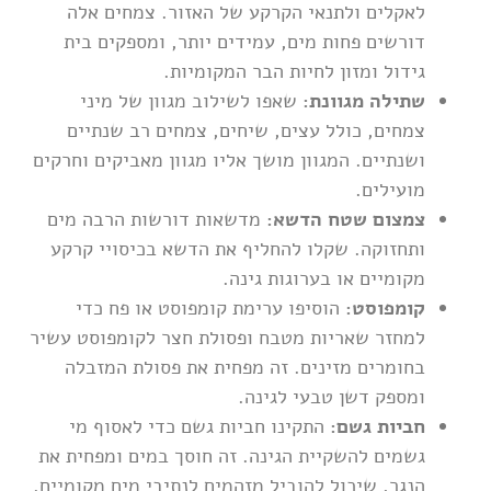
לאקלים ולתנאי הקרקע של האזור. צמחים אלה
דורשים פחות מים, עמידים יותר, ומספקים בית
גידול ומזון לחיות הבר המקומיות.
שתילה מגוונת:
שאפו לשילוב מגוון של מיני
צמחים, כולל עצים, שיחים, צמחים רב שנתיים
ושנתיים. המגוון מושך אליו מגוון מאביקים וחרקים
מועילים.
צמצום שטח הדשא:
מדשאות דורשות הרבה מים
ותחזוקה. שקלו להחליף את הדשא בכיסויי קרקע
מקומיים או בערוגות גינה.
קומפוסט:
הוסיפו ערימת קומפוסט או פח כדי
למחזר שאריות מטבח ופסולת חצר לקומפוסט עשיר
בחומרים מזינים. זה מפחית את פסולת המזבלה
ומספק דשן טבעי לגינה.
חביות גשם:
התקינו חביות גשם כדי לאסוף מי
גשמים להשקיית הגינה. זה חוסך במים ומפחית את
הנגר, שיכול להוביל מזהמים לנתיבי מים מקומיים.