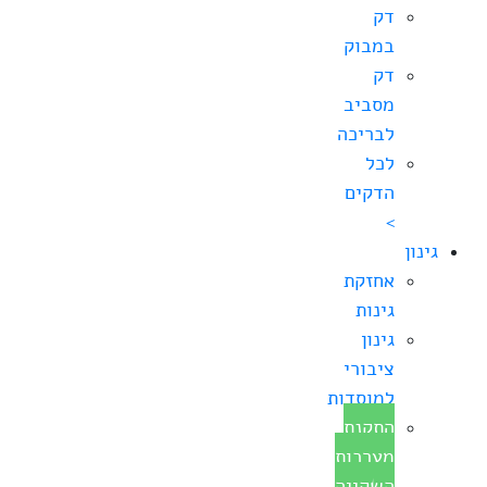
דק
במבוק
דק
מסביב
לבריכה
לכל
הדקים
>
גינון
אחזקת
גינות
גינון
ציבורי
למוסדות
התקנת
מערכות
השקייה