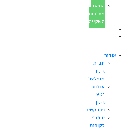
התקנת
מערכות
השקייה
בלוג
צרו
קשר
אודות
חברת
גינון
מומלצת
אודות
נטע
גינון
פרויקטים
סיפורי
לקוחות