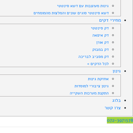
גינות מעוצבות עם דשא סינטטי
דשא סינטטי סוגים שונים והמלצות מהמומחים
מחירי דקים
דק סינטטי
דק איפאה
דק אורן
דק במבוק
דק מסביב לבריכה
לכל הדקים >
גינון
אחזקת גינות
גינון ציבורי למוסדות
התקנת מערכות השקייה
בלוג
צרו קשר
072-3971578