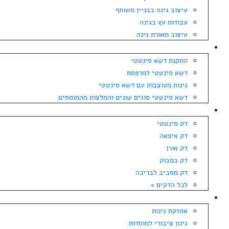
עיצוב גינה בבניין משותף
עבודות עץ בגינה
עיצוב תאורת גינה
התקנת דשא סינטטי
התקנת דשא סינטטי
דשא סינטטי למרפסת
גינות מעוצבות עם דשא סינטטי
דשא סינטטי סוגים שונים והמלצות מהמומחים
מחירי דקים
דק סינטטי
דק איפאה
דק אורן
דק במבוק
דק מסביב לבריכה
לכל הדקים >
גינון
אחזקת גינות
גינון ציבורי למוסדות