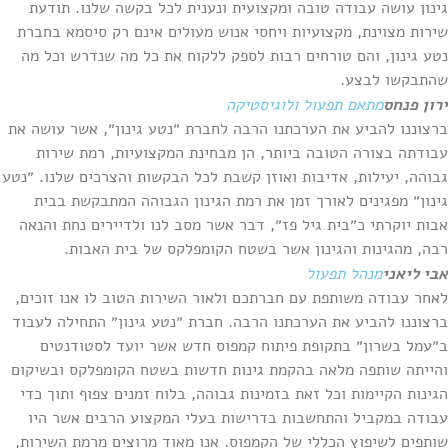
גינון עושה עבודה טובה ומקצועית ונענית לכל בקשה שלנו. תודעת
שירות מצוינת, מקצועיות ויחסי אנוש מעולים אינם רק סיסמא בחברת
נטע גינון, והם טורחים רבות לספק ללקוח את כל מה שנדרש וכל מה
שהתבקשו לבצע.
ירון פנחס
מתאם תפעול ולוגיסטיקה
ברצוננו להביע את הערכתנו הרבה לחברת ״נטע גינון״, אשר עושה את
עבודתה בצורה הטובה ביותר, הן מבחינת המקצועיות, רמת שירות
גבוהה, יעילות, אדיבות ואוזן קשבת לכל הבקשות והצרכים שלנו. ״נטע
גינון״ מפגינים לאורך זמן את רמת הגינון הגבוהה המתבקשת בבית
אבות יוקרתי כ״בית גיל פז״, דבר אשר מסב לנו ולדיירים נחת והנאה
רבה, מהגינות והגינון אשר בשטח הקומפלקס של בית האבות.
אבי ליאני
מנהל תפעול
לאחר עבודה משותפת עם חברתכם ולאור השירות הטוב לו אנו זוכים,
ברצוננו להביע את הערכתנו הרבה. חברת ״נטע גינון״ התחילה לעבוד
ב״עמל בשרון״ בתקופת פיתוח קמפוס חדש אשר יועד לסטודנטים
והייתה שותפה מלאה בהקמת גינות חדשות בשטח הקומפלקס ובשיקום
הגינות הקיימות וכל זאת בזמינות גבוהה, בלוח זמנים צפוף ותוך כדי
עבודה במקביל והתחשבות בדרישות בעלי המקצוע הרבים אשר היו
שותפים לשיפוץ הכללי של הקמפוס. אנו מאוד מרוצים מרמת השירות,