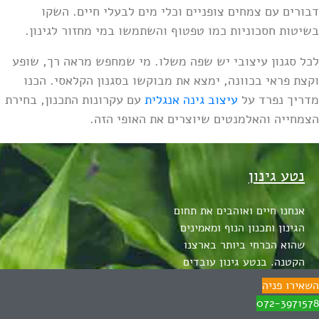
דבורים עם צמחים צופניים וכלי מים לבעלי חיים. השקו
בשיטות חסכוניות כמו טפטוף והשתמשו במי מחזור לגינון.
לכל סגנון עיצובי יש שפה משלו. מי שמחפש מראה רך, שופע
וקצת פראי בכוונה, ימצא את מבוקשו בסגנון הקלאסי. הכנו
מדריך נפרד על
עיצוב גינה אנגלית
עם עקרונות התכנון, בחירת
הצמחייה והאלמנטים שיוצרים את האופי הזה.
נטע גינון
אנחנו חיים ואוהבים את תחום
הגינון ותכנון הנוף ומאמינים
שהוא הכרחי ביותר בארצנו
הקטנה. בנטע גינון עובדים
בשביל הצמחים ועם האנשים –
השאירו פניה
בעלי הגינות בכדי לעורר את
072-3971578
החלומות ולצקת בהם חיים