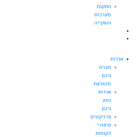
התקנת
מערכות
השקייה
בלוג
צרו
קשר
אודות
חברת
גינון
מומלצת
אודות
נטע
גינון
פרויקטים
סיפורי
לקוחות